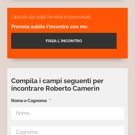
Liberati dai soliti fornitori improvvisati.
Prenota subito l'incontro con me.
FISSA L`INCONTRO
Compila i campi seguenti per
incontrare Roberto Camerin
Nome e Cognome
*
Nom
Cog